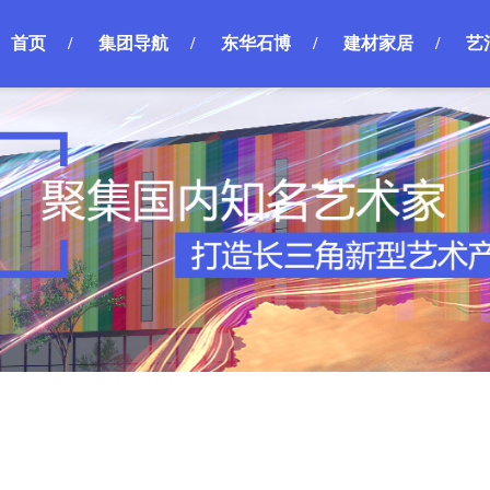
首页
/
集团导航
/
东华石博
/
建材家居
/
艺