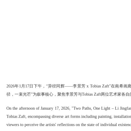
2026年1月17日下午，“异径同辉——李景芳 x Tobias Zaf
径，一束光芒”为叙事核心，聚焦李景芳与Tobias Zaft两位艺
On the afternoon of January 17, 2026, "Two Paths, One Light – Li Jingfang
Tobias Zaft, encompassing diverse art forms including painting, installation
viewers to perceive the artists' reflections on the state of individual existe