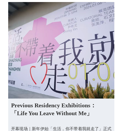
Previous Residency Exhibitions：
「Life You Leave Without Me」
开幕现场｜新年伊始「生活，你不带着我就走了」正式