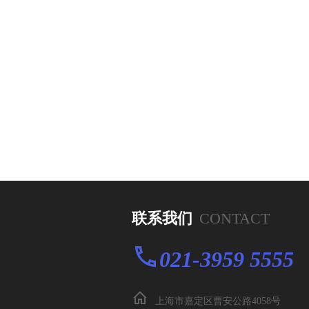
联系我们
CONTACT
021-3959 5555
上海市嘉定区曹安公路4058号