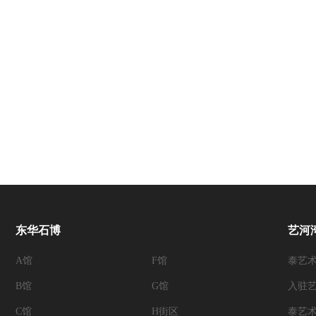
东华石博
艺河
A馆
F馆
泰艺
B馆
G馆
入驻
C馆
H街区
泰艺