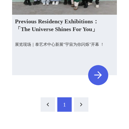
Previous Residency Exhibitions：
「The Universe Shines For You」
展览现场｜泰艺术中心新展“宇宙为你闪烁”开幕 ！
1