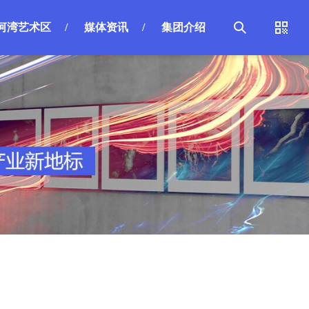
河湾艺术区
/
媒体资讯
/
集团介绍