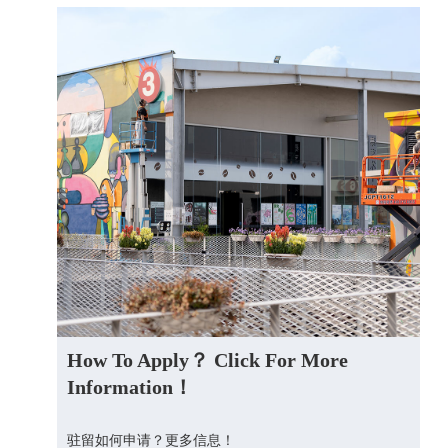
How To Apply？ Click For More
Information！
驻留如何申请？更多信息！