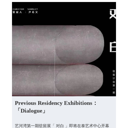
Previous Residency Exhibitions：
「Dialogue」
艺河湾第一期驻留展「 对白 」即将在泰艺术中心开幕