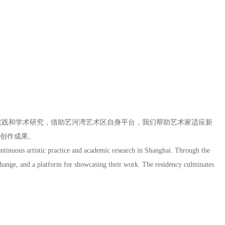
的创作实践和学术研究，借助艺河湾艺术区自身平台，我们帮助艺术家适应新
创作成果。
tinuous artistic practice and academic research in Shanghai. Through the
xchange, and a platform for showcasing their work. The residency culminates