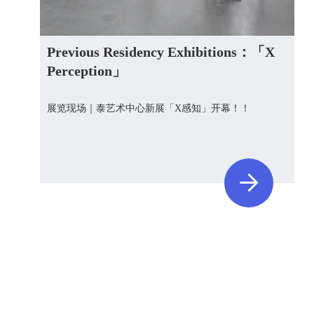
Previous Residency Exhibitions：「X
Perception」
展览现场｜泰艺术中心新展「X感知」开幕！！