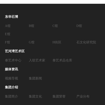
东华石博
A馆
B馆
C馆
D馆
E馆
F馆
G馆
H街区
石文化研究院
艺河湾艺术区
泰艺术中心
入驻艺术家
泰艺术品仓库
媒体资讯
视频导视
集团新闻
集团介绍
集团简介
集团文化
集团荣誉
产业分布