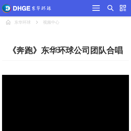
东华环球
视频中心
《奔跑》东华环球公司团队合唱